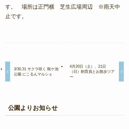
す。 場所は正門横 芝生広場周辺 ※雨天中
止です。
4月20日（土）、21日
3/30,31 サクラ咲く 鞍ケ池
（日）飼育員とお散歩ツア
公園 にこるんマルシェ
ー
公園よりお知らせ