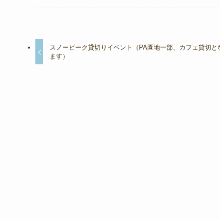
スノーピーク貸切りイベント（PA園地一部、カフェ貸切と
ます）